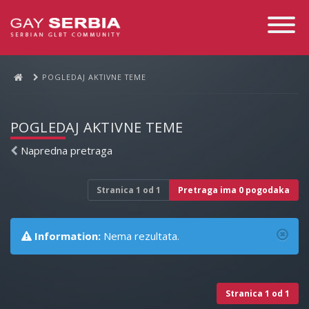
Toggle
Navigati
POGLEDAJ AKTIVNE TEME
POGLEDAJ AKTIVNE TEME
Napredna pretraga
Stranica
1
od
1
Pretraga ima 0 pogodaka
Information:
Nema rezultata.
Stranica
1
od
1