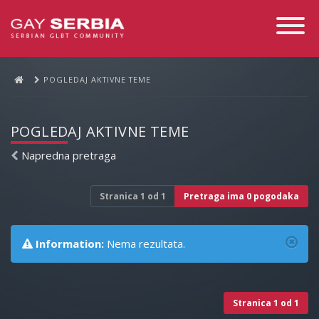
Toggle
Navigati
POGLEDAJ AKTIVNE TEME
POGLEDAJ AKTIVNE TEME
Napredna pretraga
Stranica
1
od
1
Pretraga ima 0 pogodaka
Information:
Nema rezultata.
Stranica
1
od
1