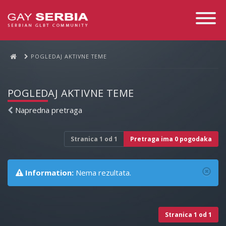
Toggle
Navigati
POGLEDAJ AKTIVNE TEME
POGLEDAJ AKTIVNE TEME
Napredna pretraga
Stranica
1
od
1
Pretraga ima 0 pogodaka
Information:
Nema rezultata.
Stranica
1
od
1