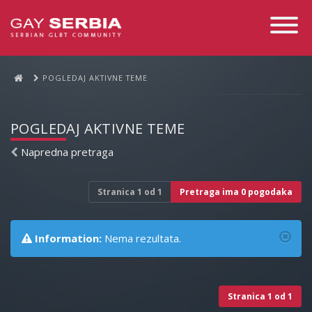
Toggle
Navigati
POGLEDAJ AKTIVNE TEME
POGLEDAJ AKTIVNE TEME
Napredna pretraga
Stranica
1
od
1
Pretraga ima 0 pogodaka
Information:
Nema rezultata.
Stranica
1
od
1