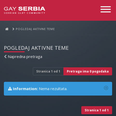
Toggle
Navigati
POGLEDAJ AKTIVNE TEME
POGLEDAJ AKTIVNE TEME
Napredna pretraga
Stranica
1
od
1
Pretraga ima 0 pogodaka
Information:
Nema rezultata.
Stranica
1
od
1