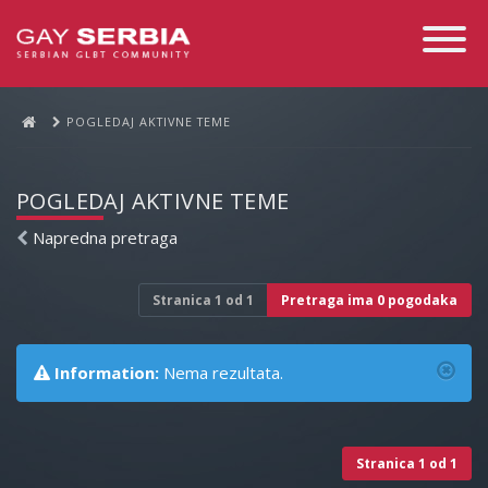
Toggle
Navigati
POGLEDAJ AKTIVNE TEME
POGLEDAJ AKTIVNE TEME
Napredna pretraga
Stranica
1
od
1
Pretraga ima 0 pogodaka
Information:
Nema rezultata.
Stranica
1
od
1