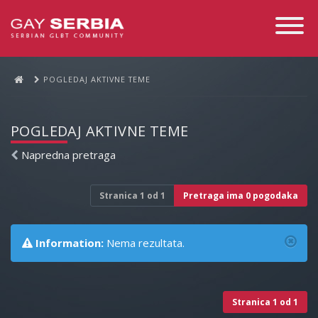
Toggle
Navigati
POGLEDAJ AKTIVNE TEME
POGLEDAJ AKTIVNE TEME
Napredna pretraga
Stranica
1
od
1
Pretraga ima 0 pogodaka
Information:
Nema rezultata.
Stranica
1
od
1