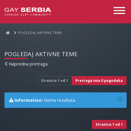
Toggle
Navigati
POGLEDAJ AKTIVNE TEME
POGLEDAJ AKTIVNE TEME
Napredna pretraga
Stranica
1
od
1
Pretraga ima 0 pogodaka
Information:
Nema rezultata.
Stranica
1
od
1