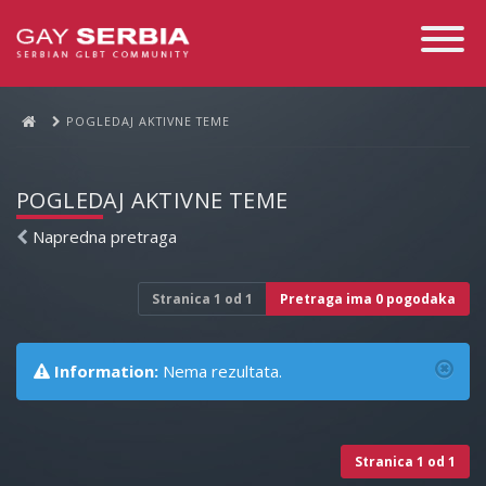
Toggle
Navigati
POGLEDAJ AKTIVNE TEME
POGLEDAJ AKTIVNE TEME
Napredna pretraga
Stranica
1
od
1
Pretraga ima 0 pogodaka
Information:
Nema rezultata.
Stranica
1
od
1