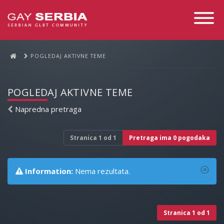
Toggle
Navigati
POGLEDAJ AKTIVNE TEME
POGLEDAJ AKTIVNE TEME
Napredna pretraga
Stranica
1
od
1
Pretraga ima 0 pogodaka
Information:
Nema rezultata.
Stranica
1
od
1