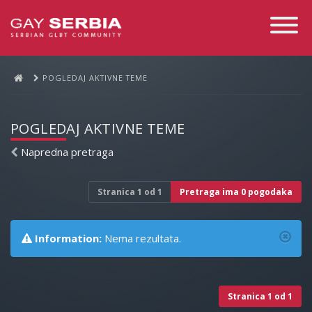
Toggle
Navigati
POGLEDAJ AKTIVNE TEME
POGLEDAJ AKTIVNE TEME
Napredna pretraga
Stranica
1
od
1
Pretraga ima 0 pogodaka
Information:
Nema rezultata.
Stranica
1
od
1