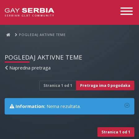
Toggle
Navigati
POGLEDAJ AKTIVNE TEME
POGLEDAJ AKTIVNE TEME
Napredna pretraga
Stranica
1
od
1
Pretraga ima 0 pogodaka
Information:
Nema rezultata.
Stranica
1
od
1