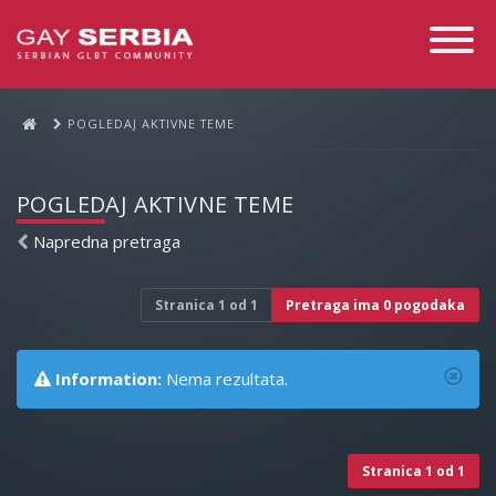
Toggle
Navigati
POGLEDAJ AKTIVNE TEME
POGLEDAJ AKTIVNE TEME
Napredna pretraga
Stranica
1
od
1
Pretraga ima 0 pogodaka
Information:
Nema rezultata.
Stranica
1
od
1