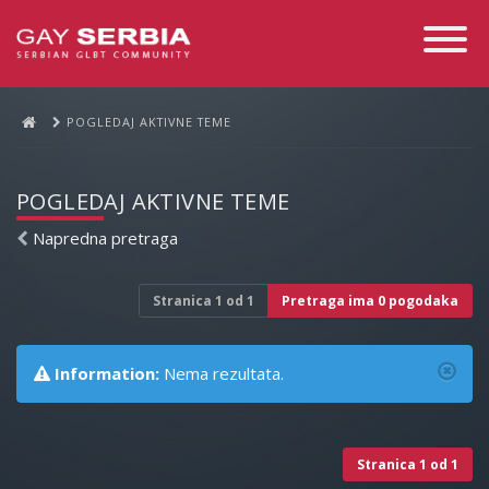
Toggle
Navigati
POGLEDAJ AKTIVNE TEME
POGLEDAJ AKTIVNE TEME
Napredna pretraga
Stranica
1
od
1
Pretraga ima 0 pogodaka
Information:
Nema rezultata.
Stranica
1
od
1