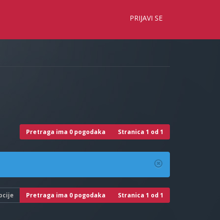
×
PRIJAVI SE
Pretraga ima 0 pogodaka
Stranica
1
od
1
pcije
Pretraga ima 0 pogodaka
Stranica
1
od
1