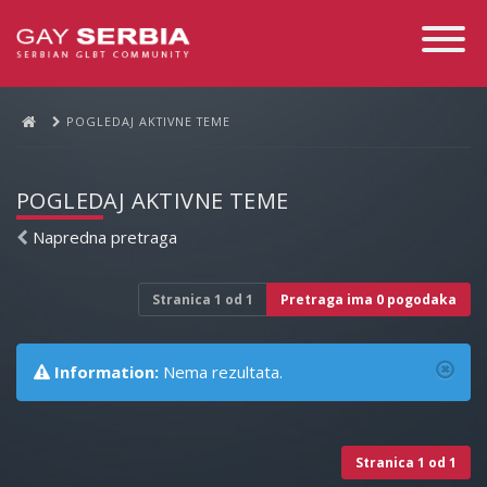
Toggle
Navigati
POGLEDAJ AKTIVNE TEME
POGLEDAJ AKTIVNE TEME
Napredna pretraga
Stranica
1
od
1
Pretraga ima 0 pogodaka
Information:
Nema rezultata.
Stranica
1
od
1