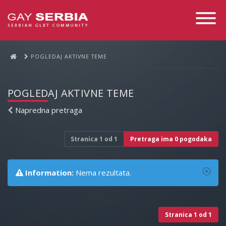
Toggle
Navigati
POGLEDAJ AKTIVNE TEME
POGLEDAJ AKTIVNE TEME
Napredna pretraga
Stranica
1
od
1
Pretraga ima 0 pogodaka
Information:
Nema rezultata.
Stranica
1
od
1