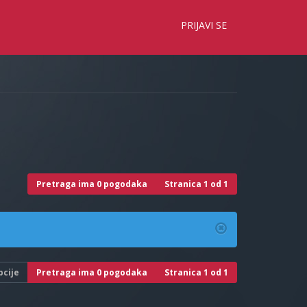
×
PRIJAVI SE
Pretraga ima 0 pogodaka
Stranica
1
od
1
pcije
Pretraga ima 0 pogodaka
Stranica
1
od
1