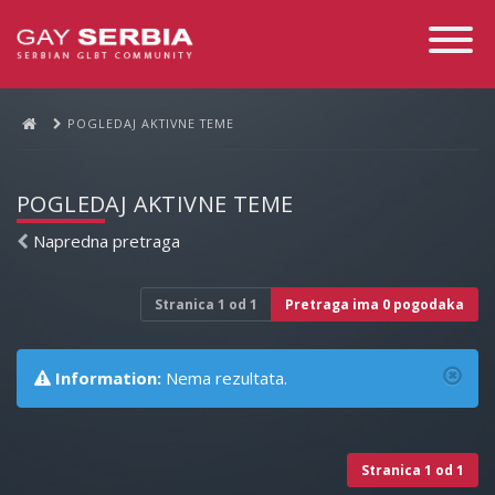
Toggle
Navigati
POGLEDAJ AKTIVNE TEME
POGLEDAJ AKTIVNE TEME
Napredna pretraga
Stranica
1
od
1
Pretraga ima 0 pogodaka
Information:
Nema rezultata.
Stranica
1
od
1