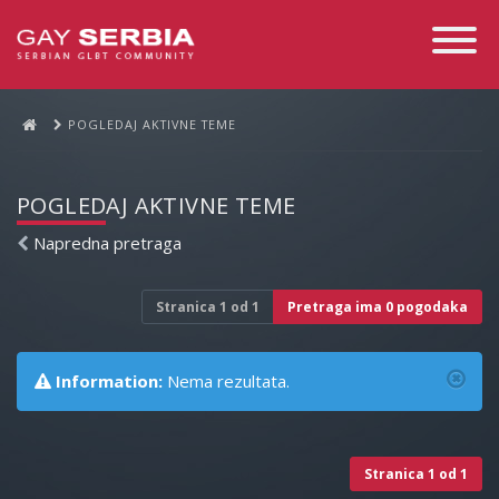
Toggle
Navigati
POGLEDAJ AKTIVNE TEME
POGLEDAJ AKTIVNE TEME
Napredna pretraga
Stranica
1
od
1
Pretraga ima 0 pogodaka
Information:
Nema rezultata.
Stranica
1
od
1