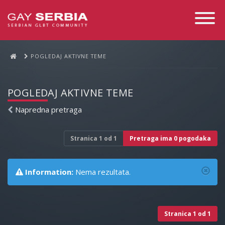
Toggle
Navigati
POGLEDAJ AKTIVNE TEME
POGLEDAJ AKTIVNE TEME
Napredna pretraga
Stranica
1
od
1
Pretraga ima 0 pogodaka
Information:
Nema rezultata.
Stranica
1
od
1