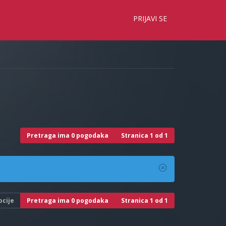
×
PRIJAVI SE
Pretraga ima 0 pogodaka
Stranica
1
od
1
pcije
Pretraga ima 0 pogodaka
Stranica
1
od
1