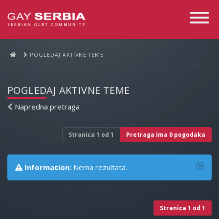
Toggle
Navigati
POGLEDAJ AKTIVNE TEME
POGLEDAJ AKTIVNE TEME
Napredna pretraga
Stranica
1
od
1
Pretraga ima 0 pogodaka
Information:
Nema rezultata.
Stranica
1
od
1