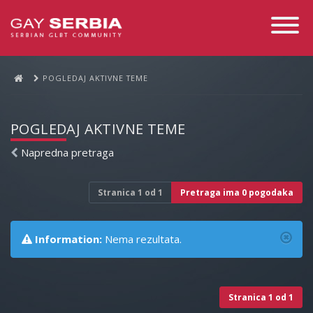
Toggle
Navigati
POGLEDAJ AKTIVNE TEME
POGLEDAJ AKTIVNE TEME
Napredna pretraga
Stranica
1
od
1
Pretraga ima 0 pogodaka
Information:
Nema rezultata.
Stranica
1
od
1