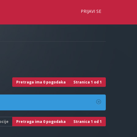
×
PRIJAVI SE
Pretraga ima 0 pogodaka
Stranica
1
od
1
pcije
Pretraga ima 0 pogodaka
Stranica
1
od
1