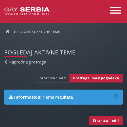
Toggle
Navigati
POGLEDAJ AKTIVNE TEME
POGLEDAJ AKTIVNE TEME
Napredna pretraga
Stranica
1
od
1
Pretraga ima 0 pogodaka
Information:
Nema rezultata.
Stranica
1
od
1