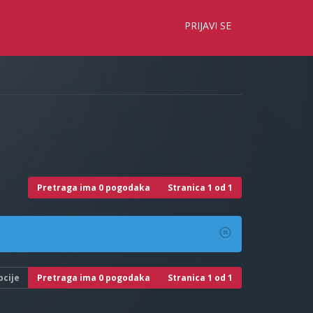
×
PRIJAVI SE
Pretraga ima 0 pogodaka
Stranica
1
od
1
pcije
Pretraga ima 0 pogodaka
Stranica
1
od
1