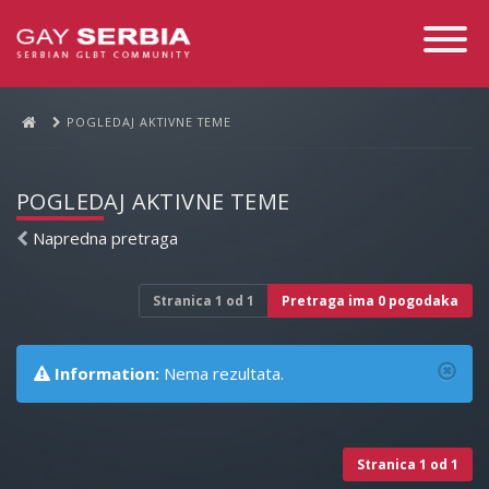
Toggle
Navigati
POGLEDAJ AKTIVNE TEME
POGLEDAJ AKTIVNE TEME
Napredna pretraga
Stranica
1
od
1
Pretraga ima 0 pogodaka
Information:
Nema rezultata.
Stranica
1
od
1