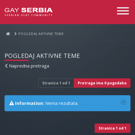
Toggle
Navigati
POGLEDAJ AKTIVNE TEME
POGLEDAJ AKTIVNE TEME
Napredna pretraga
Stranica
1
od
1
Pretraga ima 0 pogodaka
Information:
Nema rezultata.
Stranica
1
od
1