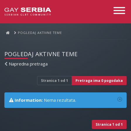
Toggle
Navigati
POGLEDAJ AKTIVNE TEME
POGLEDAJ AKTIVNE TEME
Napredna pretraga
Stranica
1
od
1
Pretraga ima 0 pogodaka
Information:
Nema rezultata.
Stranica
1
od
1