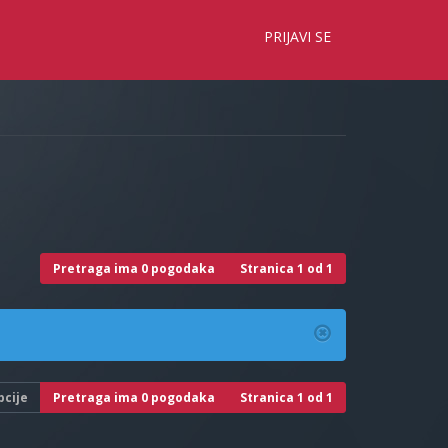
×
PRIJAVI SE
Pretraga ima 0 pogodaka
Stranica
1
od
1
pcije
Pretraga ima 0 pogodaka
Stranica
1
od
1