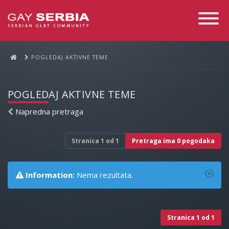
Toggle
Navigati
POGLEDAJ AKTIVNE TEME
POGLEDAJ AKTIVNE TEME
Napredna pretraga
Stranica
1
od
1
Pretraga ima 0 pogodaka
Information:
Nema rezultata.
Stranica
1
od
1