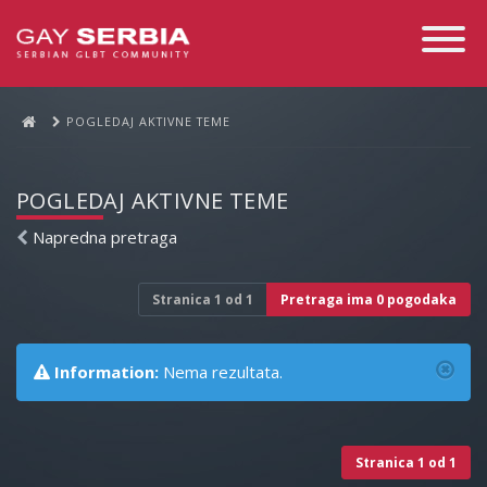
Toggle
Navigati
POGLEDAJ AKTIVNE TEME
POGLEDAJ AKTIVNE TEME
Napredna pretraga
Stranica
1
od
1
Pretraga ima 0 pogodaka
Information:
Nema rezultata.
Stranica
1
od
1