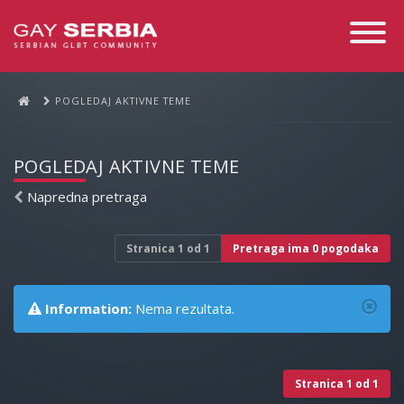
Toggle
Navigati
POGLEDAJ AKTIVNE TEME
POGLEDAJ AKTIVNE TEME
Napredna pretraga
Stranica
1
od
1
Pretraga ima 0 pogodaka
Information:
Nema rezultata.
Stranica
1
od
1