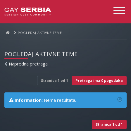
Toggle
Navigati
POGLEDAJ AKTIVNE TEME
POGLEDAJ AKTIVNE TEME
Napredna pretraga
Stranica
1
od
1
Pretraga ima 0 pogodaka
Information:
Nema rezultata.
Stranica
1
od
1