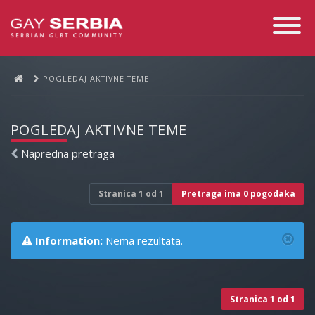
Toggle
Navigati
POGLEDAJ AKTIVNE TEME
POGLEDAJ AKTIVNE TEME
Napredna pretraga
Stranica
1
od
1
Pretraga ima 0 pogodaka
Information:
Nema rezultata.
Stranica
1
od
1