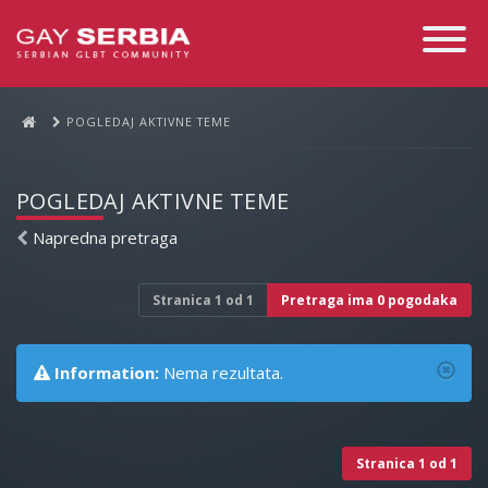
Toggle
Navigati
POGLEDAJ AKTIVNE TEME
POGLEDAJ AKTIVNE TEME
Napredna pretraga
Stranica
1
od
1
Pretraga ima 0 pogodaka
Information:
Nema rezultata.
Stranica
1
od
1