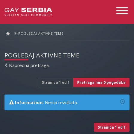
Toggle
Navigati
POGLEDAJ AKTIVNE TEME
POGLEDAJ AKTIVNE TEME
Napredna pretraga
Stranica
1
od
1
Pretraga ima 0 pogodaka
Information:
Nema rezultata.
Stranica
1
od
1