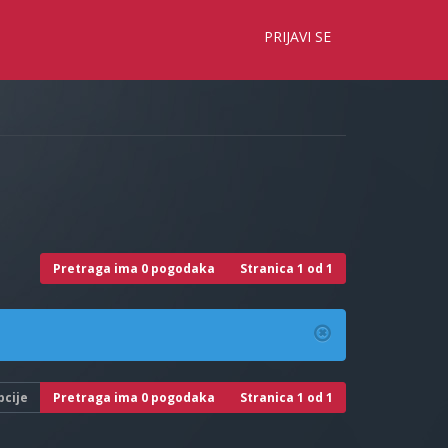
×
PRIJAVI SE
Pretraga ima 0 pogodaka
Stranica
1
od
1
pcije
Pretraga ima 0 pogodaka
Stranica
1
od
1