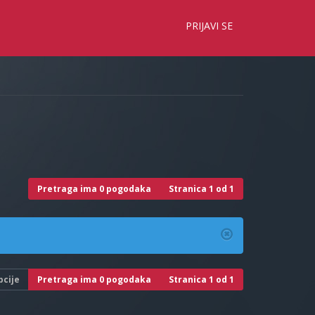
×
PRIJAVI SE
Pretraga ima 0 pogodaka
Stranica
1
od
1
pcije
Pretraga ima 0 pogodaka
Stranica
1
od
1