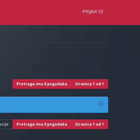
×
PRIJAVI SE
Pretraga ima 0 pogodaka
Stranica
1
od
1
pcije
Pretraga ima 0 pogodaka
Stranica
1
od
1