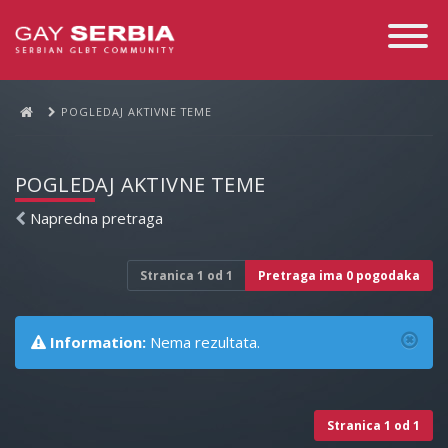
Toggle
Navigati
POGLEDAJ AKTIVNE TEME
POGLEDAJ AKTIVNE TEME
Napredna pretraga
Stranica
1
od
1
Pretraga ima 0 pogodaka
Information:
Nema rezultata.
Stranica
1
od
1