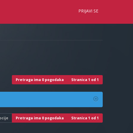
×
PRIJAVI SE
Pretraga ima 0 pogodaka
Stranica
1
od
1
pcije
Pretraga ima 0 pogodaka
Stranica
1
od
1