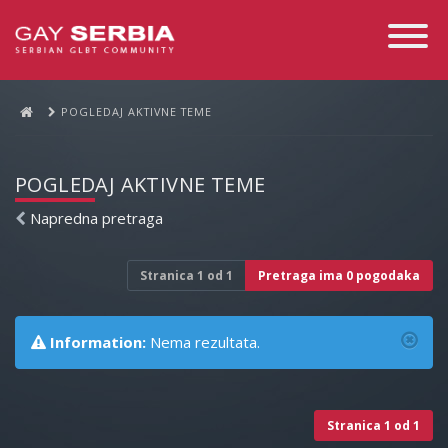
Toggle
Navigati
POGLEDAJ AKTIVNE TEME
POGLEDAJ AKTIVNE TEME
Napredna pretraga
Stranica
1
od
1
Pretraga ima 0 pogodaka
Information:
Nema rezultata.
Stranica
1
od
1