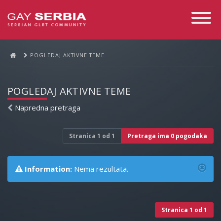
Toggle
Navigati
POGLEDAJ AKTIVNE TEME
POGLEDAJ AKTIVNE TEME
Napredna pretraga
Stranica
1
od
1
Pretraga ima 0 pogodaka
Information:
Nema rezultata.
Stranica
1
od
1