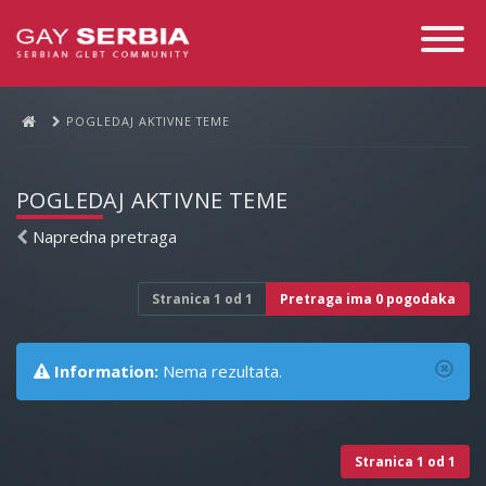
Toggle
Navigati
POGLEDAJ AKTIVNE TEME
POGLEDAJ AKTIVNE TEME
Napredna pretraga
Stranica
1
od
1
Pretraga ima 0 pogodaka
Information:
Nema rezultata.
Stranica
1
od
1