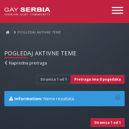
Toggle
Navigati
POGLEDAJ AKTIVNE TEME
POGLEDAJ AKTIVNE TEME
Napredna pretraga
Stranica
1
od
1
Pretraga ima 0 pogodaka
Information:
Nema rezultata.
Stranica
1
od
1