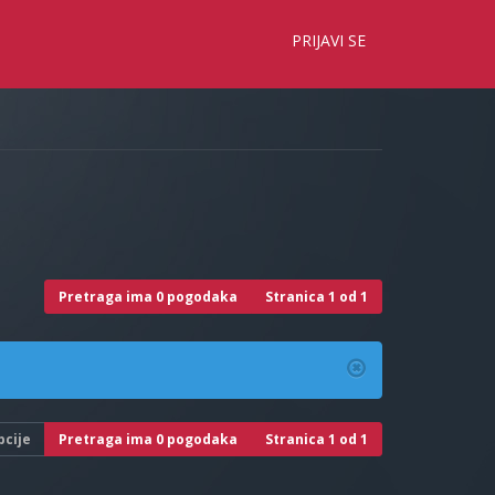
×
PRIJAVI SE
Pretraga ima 0 pogodaka
Stranica
1
od
1
pcije
Pretraga ima 0 pogodaka
Stranica
1
od
1