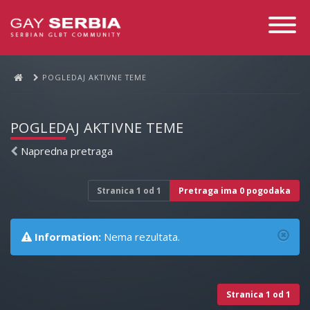
Toggle
Navigati
POGLEDAJ AKTIVNE TEME
POGLEDAJ AKTIVNE TEME
Napredna pretraga
Stranica
1
od
1
Pretraga ima 0 pogodaka
Information:
Nema rezultata.
Stranica
1
od
1