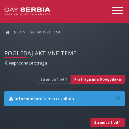
Toggle
Navigati
POGLEDAJ AKTIVNE TEME
POGLEDAJ AKTIVNE TEME
Napredna pretraga
Stranica
1
od
1
Pretraga ima 0 pogodaka
Information:
Nema rezultata.
Stranica
1
od
1